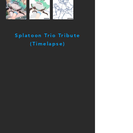
Splatoon Trio Tribute
(Timelapse)